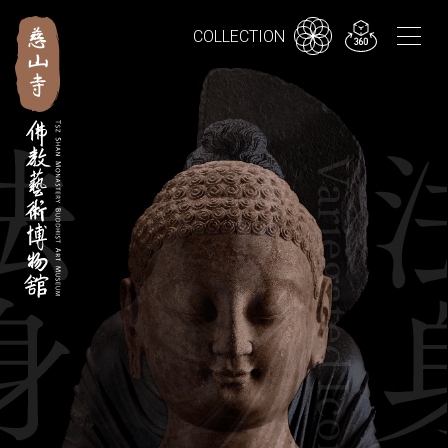
繁
简
EN
COLLECTION